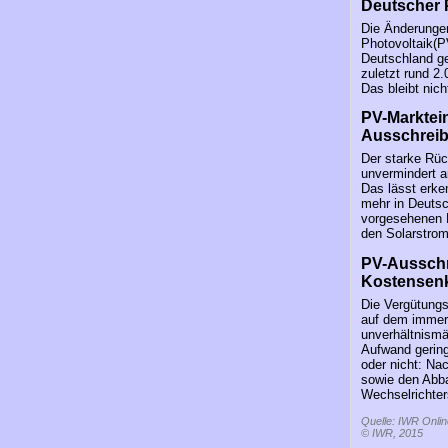
Deutscher P
Die Änderungen
Photovoltaik(P
Deutschland ge
zuletzt rund 2
Das bleibt nich
PV-Marktei
Ausschreib
Der starke Rüc
unvermindert a
Das lässt erke
mehr in Deutsc
vorgesehenen 
den Solarstrom
PV-Ausschr
Kostensenk
Die Vergütungs
auf dem immer 
unverhältnismä
Aufwand gering
oder nicht: Na
sowie den Abba
Wechselrichter
Quelle: IWR Onlin
© IWR, 2015