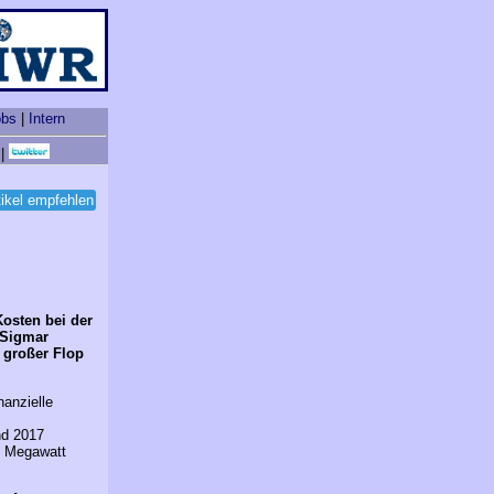
obs
|
Intern
|
tikel empfehlen
osten bei der
 Sigmar
 großer Flop
nanzielle
nd 2017
00 Megawatt