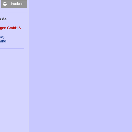
drucken
s.de
agen GmbH &
/d)
Wind