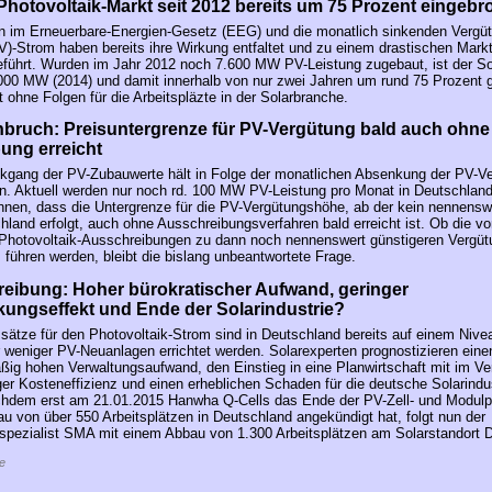
hotovoltaik-Markt seit 2012 bereits um 75 Prozent eingeb
 im Erneuerbare-Energien-Gesetz (EEG) und die monatlich sinkenden Vergüt
V)-Strom haben bereits ihre Wirkung entfaltet und zu einem drastischen Markt
führt. Wurden im Jahr 2012 noch 7.600 MW PV-Leistung zugebaut, ist der So
.000 MW (2014) und damit innerhalb von nur zwei Jahren um rund 75 Prozent 
t ohne Folgen für die Arbeitspläzte in der Solarbranche.
nbruch: Preisuntergrenze für PV-Vergütung bald auch ohne
ung erreicht
kgang der PV-Zubauwerte hält in Folge der monatlichen Absenkung der PV-V
n. Aktuell werden nur noch rd. 100 MW PV-Leistung pro Monat in Deutschland 
nnen, dass die Untergrenze für die PV-Vergütungshöhe, ab der kein nennens
hland erfolgt, auch ohne Ausschreibungsverfahren bald erreicht ist. Ob die
Photovoltaik-Ausschreibungen zu dann noch nennenswert günstigeren Vergüt
 führen werden, bleibt die bislang unbeantwortete Frage.
eibung: Hoher bürokratischer Aufwand, geringer
ungseffekt und Ende der Solarindustrie?
sätze für den Photovoltaik-Strom sind in Deutschland bereits auf einem Nive
weniger PV-Neuanlagen errichtet werden. Solarexperten prognostizieren eine
ßig hohen Verwaltungsaufwand, den Einstieg in eine Planwirtschaft mit im Ve
er Kosteneffizienz und einen erheblichen Schaden für die deutsche Solarindus
chdem erst am 21.01.2015 Hanwha Q-Cells das Ende der PV-Zell- und Modulp
u von über 550 Arbeitsplätzen in Deutschland angekündigt hat, folgt nun der
spezialist SMA mit einem Abbau von 1.300 Arbeitsplätzen am Solarstandort 
e