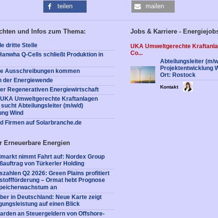
teilen
mailen
ichten und Infos zum Thema:
Jobs & Karriere - Energiejob
e dritte Stelle
UKA Umweltgerechte Kraftanl
Co...
Hanwha Q-Cells schließt Produktion in
Abteilungsleiter (m/w
Projektentwicklung 
Die Ausschreibungen kommen
Ort: Rostock
 der Energiewende
Kontakt
der Regenerativen Energiewirtschaft
: UKA Umweltgerechte Kraftanlagen
ucht Abteilungsleiter (m/w/d)
ung Wind
nd Firmen auf Solarbranche.de
r Erneuerbare Energien
dmarkt nimmt Fahrt auf: Nordex Group
oßauftrag von Türkerler Holding
zahlen Q2 2026: Green Plains profitiert
stoffförderung – Ormat hebt Prognose
peicherwachstum an
ber in Deutschland: Neue Karte zeigt
gungsleistung auf einen Blick
liarden an Steuergeldern von Offshore-