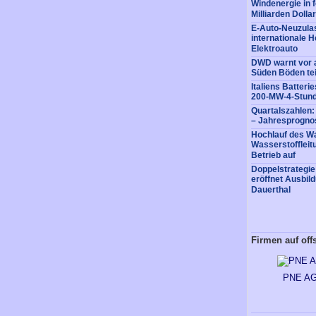
Windenergie in 
Milliarden Dollar
E-Auto-Neuzulas
internationale He
Elektroauto
DWD warnt vor a
Süden Böden tei
Italiens Batter
200-MW-4-Stund
Quartalszahlen
– Jahresprognos
Hochlauf des Wa
Wasserstofflei
Betrieb auf
Doppelstrategi
eröffnet Ausbil
Dauerthal
Firmen auf off
PNE A