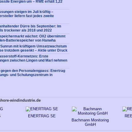
fossile Energien um – RWE erhält 1,22
sungen steigen im Juli kräftig –
rsteller liefern fast jedes zweite
nhaltender Dürre bis September: Im
ls trockener als 2018 und 2022
iespeichermarkt wächst: OX2 übernimmt
en-Batteriespeicher von Hanwha
: Sunrun mit kräftigem Umsatzwachstum
e trotzdem gesenkt – Aktie unter Druck
sserstoff-Kernnetzes: Erste
tungen zwischen Lingen und Marl nehmen
e gegen den Personalengpass: Enertrag
dungs- und Schulungszentrum in
shore-windindustrie.de
G
ENERTRAG SE
RE
Bachmann Monitoring
GmbH