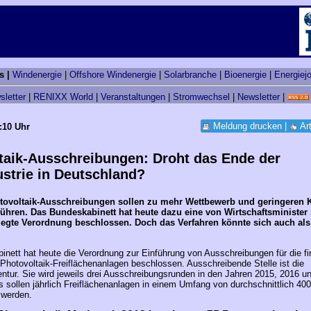
s |
Windenergie
|
Offshore Windenergie
|
Solarbranche
|
Bioenergie
|
Energiej
sletter
|
RENIXX World
|
Veranstaltungen
|
Stromwechsel
|
Newsletter
|
Meldung drucken
|
Ar
:10 Uhr
taik-Ausschreibungen: Droht das Ende der
ustrie in Deutschland?
tovoltaik-Ausschreibungen sollen zu mehr Wettbewerb und geringeren K
führen. Das Bundeskabinett hat heute dazu eine von Wirtschaftsminister
legte Verordnung beschlossen. Doch das Verfahren könnte sich auch als
nett hat heute die Verordnung zur Einführung von Ausschreibungen für die fi
Photovoltaik-Freiflächenanlagen beschlossen. Ausschreibende Stelle ist die
tur. Sie wird jeweils drei Ausschreibungsrunden in den Jahren 2015, 2016 u
s sollen jährlich Freiflächenanlagen in einem Umfang von durchschnittlich 4
 werden.