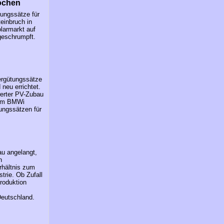
rochen
ungssätze für
einbruch in
larmarkt auf
geschrumpft.
ergütungssätze
neu errichtet.
werter PV-Zubau
 vom BMWi
ungssätzen für
au angelangt,
n
rhältnis zum
trie. Ob Zufall
roduktion
Deutschland.