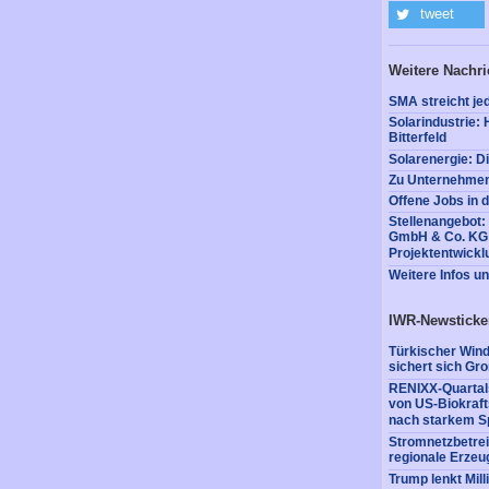
tweet
Weitere Nachr
SMA streicht jed
Solarindustrie: 
Bitterfeld
Solarenergie: 
Zu Unternehmen
Offene Jobs in 
Stellenangebot
GmbH & Co. KG s
Projektentwickl
Weitere Infos u
IWR-Newsticke
Türkischer Win
sichert sich Gr
RENIXX-Quartals
von US-Biokraft
nach starkem S
Stromnetzbetrei
regionale Erzeu
Trump lenkt Mil