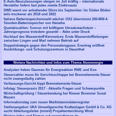
E-Auto-Neuzulassungen steigen im Juli kräftig – internationale
Hersteller liefern fast jedes zweite Elektroauto
DWD warnt vor anhaltender Dürre bis September: Im Süden Böden
teils trockener als 2018 und 2022
Italiens Batteriespeichermarkt wächst: OX2 übernimmt 200-MW-4-
Stunden-Batteriespeicher von Hanwha
Quartalszahlen: Sunrun mit kräftigem Umsatzwachstum –
Jahresprognose trotzdem gesenkt – Aktie unter Druck
Hochlauf des Wasserstoff-Kernnetzes: Erste Wasserstoffleitungen
zwischen Lingen und Marl nehmen Betrieb auf
Doppelstrategie gegen den Personalengpass: Enertrag eröffnet
Ausbildungs- und Schulungszentrum in Dauerthal
Weitere Nachrichten und Infos zum Thema Atomenergie
Analysten heben Daumen für Energieaktien RWE und Eon
Steuerzahler muss für Gerichtsschlappe bei Brennelemente-Steuer
nicht zwangsläufig zahlen
Verfassungs-Gericht kippt Brennelemente-Steuer
Infotag: Steuerpraxis 2017 - Aktuelle Fragen und Schwerpunkte
Wirtschaftsprüfung / Steuerberatung bei Roever Broenner Susat
Mazars
Informationstag zum neuen Marktstammdatenregister
Stellenangebot: UKA Umweltgerechte Kraftanlagen GmbH & Co. KG
sucht Abteilungsleiter (m/w/d) Projektentwicklung Wind
Weitere Infos und Firmen auf energiefirmen.de