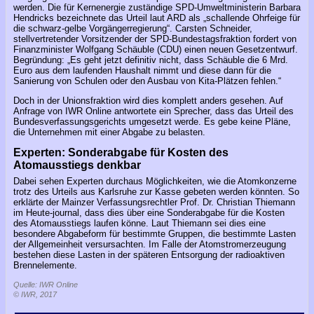
werden. Die für Kernenergie zuständige SPD-Umweltministerin Barbara
Hendricks bezeichnete das Urteil laut ARD als „schallende Ohrfeige für
die schwarz-gelbe Vorgängerregierung“. Carsten Schneider,
stellvertretender Vorsitzender der SPD-Bundestagsfraktion fordert von
Finanzminister Wolfgang Schäuble (CDU) einen neuen Gesetzentwurf.
Begründung: „Es geht jetzt definitiv nicht, dass Schäuble die 6 Mrd.
Euro aus dem laufenden Haushalt nimmt und diese dann für die
Sanierung von Schulen oder den Ausbau von Kita-Plätzen fehlen.“
Doch in der Unionsfraktion wird dies komplett anders gesehen. Auf
Anfrage von IWR Online antwortete ein Sprecher, dass das Urteil des
Bundesverfassungsgerichts umgesetzt werde. Es gebe keine Pläne,
die Unternehmen mit einer Abgabe zu belasten.
Experten: Sonderabgabe für Kosten des
Atomausstiegs denkbar
Dabei sehen Experten durchaus Möglichkeiten, wie die Atomkonzerne
trotz des Urteils aus Karlsruhe zur Kasse gebeten werden könnten. So
erklärte der Mainzer Verfassungsrechtler Prof. Dr. Christian Thiemann
im Heute-journal, dass dies über eine Sonderabgabe für die Kosten
des Atomausstiegs laufen könne. Laut Thiemann sei dies eine
besondere Abgabeform für bestimmte Gruppen, die bestimmte Lasten
der Allgemeinheit versursachten. Im Falle der Atomstromerzeugung
bestehen diese Lasten in der späteren Entsorgung der radioaktiven
Brennelemente.
Quelle: IWR Online
© IWR, 2017