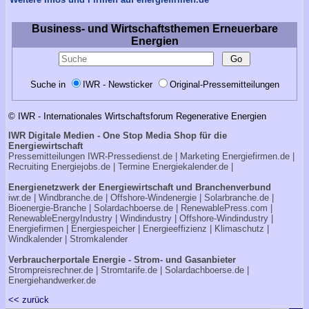
Business- und Wirtschaftsthemen Erneuerbare
Energien
Suche in
IWR - Newsticker
Original-Pressemitteilungen
© IWR - Internationales Wirtschaftsforum Regenerative Energien
IWR Digitale Medien - One Stop Media Shop für die
Energiewirtschaft
Pressemitteilungen
IWR-Pressedienst.de
| Marketing
Energiefirmen.de
|
Recruiting
Energiejobs.de
| Termine
Energiekalender.de
|
Energienetzwerk der Energiewirtschaft und Branchenverbund
iwr.de
|
Windbranche.de
|
Offshore-Windenergie
|
Solarbranche.de
|
Bioenergie-Branche
|
Solardachboerse.de
|
RenewablePress.com
|
RenewableEnergyIndustry
|
Windindustry
|
Offshore-Windindustry |
Energiefirmen
|
Energiespeicher
|
Energieeffizienz
|
Klimaschutz
|
Windkalender
|
Stromkalender
Verbraucherportale Energie - Strom- und Gasanbieter
Strompreisrechner.de
|
Stromtarife.de
|
Solardachboerse.de
|
Energiehandwerker.de
<< zurück