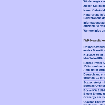
Windenergie ste
Zu den Statisti
Neuer Ostwind-P
Hintergrund-Inf
Solarbranche.d
Informationstag:
effiziente Vertei
Weitere Infos u
IWR-Newsticke
Offshore-Windaus
erstes Transitio
KI-Boom treibt 
MW-Solar-PPA m
Ballard Power 
15 Prozent und 
Aktie unter Dru
Deutschland erre
erstmals 12 Mrd
Scatec steigt m
Europas Onshore
Börse KW 31/26:
Bloom Energy un
Grenergy am In
Qualitas Energy