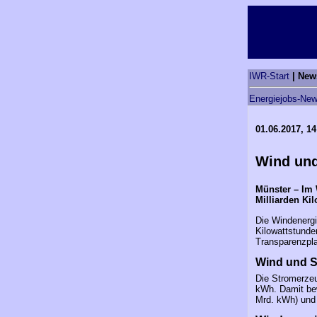
IWR-Start
| New
Energiejobs-New
01.06.2017, 14
Wind und
Münster – Im 
Milliarden Ki
Die Windenergi
Kilowattstunde
Transparenzpla
Wind und S
Die Stromerzeu
kWh. Damit bew
Mrd. kWh) und 