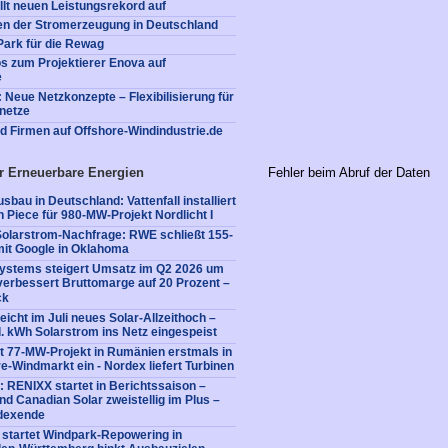
llt neuen Leistungsrekord auf
ken der Stromerzeugung in Deutschland
ark für die Rewag
os zum Projektierer Enova auf
e
 Neue Netzkonzepte – Flexibilisierung für
lnetze
nd Firmen auf Offshore-Windindustrie.de
r Erneuerbare Energien
Fehler beim Abruf der Daten
bau in Deutschland: Vattenfall installiert
n Piece für 980-MW-Projekt Nordlicht I
Solarstrom-Nachfrage: RWE schließt 155-
it Google in Oklahoma
Systems steigert Umsatz im Q2 2026 um
verbessert Bruttomarge auf 20 Prozent –
ck
icht im Juli neues Solar-Allzeithoch –
. kWh Solarstrom ins Netz eingespeist
it 77-MW-Projekt in Rumänien erstmals in
-Windmarkt ein - Nordex liefert Turbinen
 RENIXX startet in Berichtssaison –
d Canadian Solar zweistellig im Plus –
dexende
 startet Windpark-Repowering in