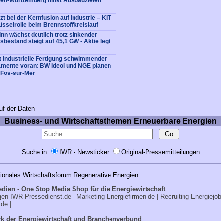
den-Württemberg hinkt Ausbauzielen
t bei der Kernfusion auf Industrie – KIT
sselrolle beim Brennstoffkreislauf
inn wächst deutlich trotz sinkender
sbestand steigt auf 45,1 GW - Aktie legt
bt industrielle Fertigung schwimmender
amente voran: BW Ideol und NGE planen
 Fos-sur-Mer
uf der Daten
Business- und Wirtschaftsthemen Erneuerbare Energien
Suche in
IWR - Newsticker
Original-Pressemitteilungen
tionales Wirtschaftsforum Regenerative Energien
edien - One Stop Media Shop für die Energiewirtschaft
ngen
IWR-Pressedienst.de
| Marketing
Energiefirmen.de
| Recruiting
Energiejo
.de
|
k der Energiewirtschaft und Branchenverbund