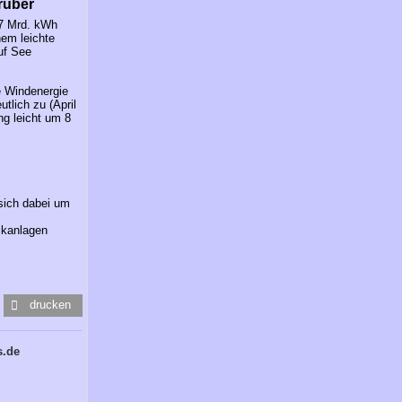
rüber
,7 Mrd. kWh
nem leichte
uf See
e Windenergie
tlich zu (April
ng leicht um 8
sich dabei um
ikanlagen
drucken
s.de