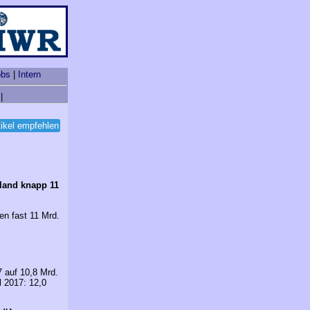
obs
|
Intern
|
tikel empfehlen
land knapp 11
n fast 11 Mrd.
 auf 10,8 Mrd.
l 2017: 12,0