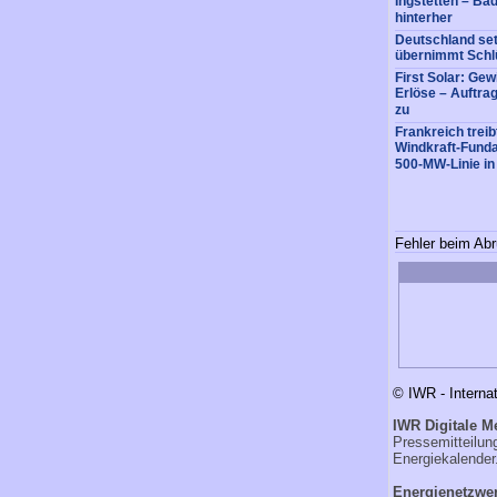
Ingstetten – Ba
hinterher
Deutschland setz
übernimmt Schlü
First Solar: Gew
Erlöse – Auftrag
zu
Frankreich trei
Windkraft-Fund
500-MW-Linie in
Fehler beim Abr
© IWR - Interna
IWR Digitale M
Pressemitteilu
Energiekalender
Energienetzwer