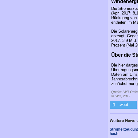
Windenergie
Die Stromerzeu
(April 2017: 8
Rückgang von 7
entfielen im M
Die Solarenerg
erzeugt. Gegen
2017: 3,9 Mrd.
Prozent (Mai 2
Über die St
Die hier darge
Übertragungsne
Daten am Einsp
Jahresabrechnu
zunächst nur g
Quelle: IWR Onlin
© IWR, 2017
tweet
Weitere News 
Stromerzeugung 
hoch