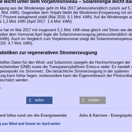
 leicht unter dem Vorjahresniveau – Solarenergie leicht da
gung aus der Windenergie geht im Mai 2017 jahreszeitenüblich zurück auf 5
,1 Mrd. kWh). Gegenüber dem Vorjahr bleibt die Windstrom-Einspeisung mit ei
 Prozent weitgehend stabil (Mai 2016: 6,1 Mrd. kWh). Auf die Windenergie a
ai 1,2 Mrd. kWh (April 2017: 1,4 Mrd. kWh).
ie hat im Mai 2017 mit insgesamt 5,1 Mrd. kWh etwa gleich viel Strom wie di
über dem Vormonat April legte die Solarstromerzeugung jahreszeitenüblich deu
 kWh). Auch im Vergleich zum Vorjahresmonat steigt die Solarstromeinspeisu
016: 4,7 Mrd. kWh).
atistiken zur regenerativen Stromerzeugung
stellten Daten für den Wind- und Solarstrom spiegeln die Hochrechnungen der
tzbetreiber (ÜNB) sowie die Transparenzplattform Entso-e wider. Es handelt 
eisepunkt ins Stromnetz. Die tatsächliche Stromerzeugung in der späteren
ng kann höher liegen, insbesondere kann der Eigenverbrauch der Photovolta
eschätzt werden.
e
teilen
mailen
und Infos rund um die Energiewende
Jobs & Karriere - Energiejob
aus Wind und Sonne im April weiter