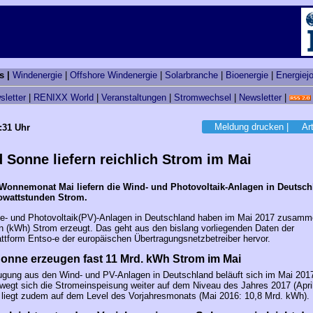
s |
Windenergie
|
Offshore Windenergie
|
Solarbranche
|
Bioenergie
|
Energiej
sletter
|
RENIXX World
|
Veranstaltungen
|
Stromwechsel
|
Newsletter
|
Meldung drucken
|
Ar
:31 Uhr
 Sonne liefern reichlich Strom im Mai
Wonnemonat Mai liefern die Wind- und Photovoltaik-Anlagen in Deutsch
lowattstunden Strom.
e- und Photovoltaik(PV)-Anlagen in Deutschland haben im Mai 2017 zusamme
n (kWh) Strom erzeugt. Das geht aus den bislang vorliegenden Daten der
ttform Entso-e der europäischen Übertragungsnetzbetreiber hervor.
onne erzeugen fast 11 Mrd. kWh Strom im Mai
gung aus den Wind- und PV-Anlagen in Deutschland beläuft sich im Mai 2017
egt sich die Stromeinspeisung weiter auf dem Niveau des Jahres 2017 (Apri
liegt zudem auf dem Level des Vorjahresmonats (Mai 2016: 10,8 Mrd. kWh).