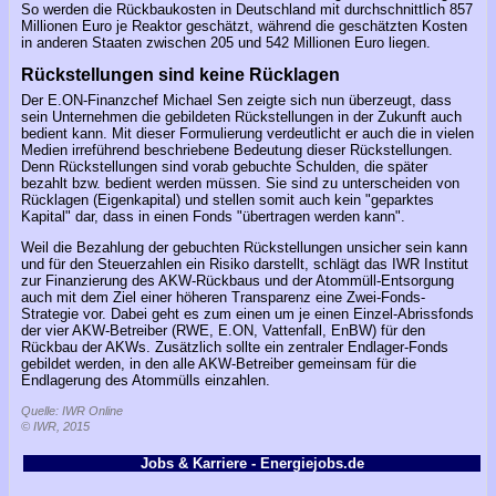
So werden die Rückbaukosten in Deutschland mit durchschnittlich 857
Millionen Euro je Reaktor geschätzt, während die geschätzten Kosten
in anderen Staaten zwischen 205 und 542 Millionen Euro liegen.
Rückstellungen sind keine Rücklagen
Der E.ON-Finanzchef Michael Sen zeigte sich nun überzeugt, dass
sein Unternehmen die gebildeten Rückstellungen in der Zukunft auch
bedient kann. Mit dieser Formulierung verdeutlicht er auch die in vielen
Medien irreführend beschriebene Bedeutung dieser Rückstellungen.
Denn Rückstellungen sind vorab gebuchte Schulden, die später
bezahlt bzw. bedient werden müssen. Sie sind zu unterscheiden von
Rücklagen (Eigenkapital) und stellen somit auch kein "geparktes
Kapital" dar, dass in einen Fonds "übertragen werden kann".
Weil die Bezahlung der gebuchten Rückstellungen unsicher sein kann
und für den Steuerzahlen ein Risiko darstellt, schlägt das IWR Institut
zur Finanzierung des AKW-Rückbaus und der Atommüll-Entsorgung
auch mit dem Ziel einer höheren Transparenz eine Zwei-Fonds-
Strategie vor. Dabei geht es zum einen um je einen Einzel-Abrissfonds
der vier AKW-Betreiber (RWE, E.ON, Vattenfall, EnBW) für den
Rückbau der AKWs. Zusätzlich sollte ein zentraler Endlager-Fonds
gebildet werden, in den alle AKW-Betreiber gemeinsam für die
Endlagerung des Atommülls einzahlen.
Quelle: IWR Online
© IWR, 2015
Jobs & Karriere - Energiejobs.de