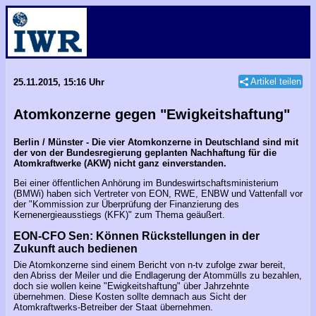
Artikel teilen
25.11.2015, 15:16 Uhr
Atomkonzerne gegen "Ewigkeitshaftung"
Berlin / Münster - Die vier Atomkonzerne in Deutschland sind mit
der von der Bundesregierung geplanten Nachhaftung für die
Atomkraftwerke (AKW) nicht ganz einverstanden.
Bei einer öffentlichen Anhörung im Bundeswirtschaftsministerium
(BMWi) haben sich Vertreter von EON, RWE, ENBW und Vattenfall vor
der "Kommission zur Überprüfung der Finanzierung des
Kernenergieausstiegs (KFK)" zum Thema geäußert.
EON-CFO Sen: Können Rückstellungen in der
Zukunft auch bedienen
Die Atomkonzerne sind einem Bericht von n-tv zufolge zwar bereit,
den Abriss der Meiler und die Endlagerung der Atommülls zu bezahlen,
doch sie wollen keine "Ewigkeitshaftung" über Jahrzehnte
übernehmen. Diese Kosten sollte demnach aus Sicht der
Atomkraftwerks-Betreiber der Staat übernehmen.