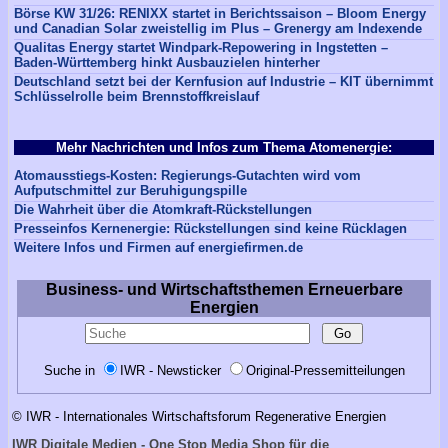
Börse KW 31/26: RENIXX startet in Berichtssaison – Bloom Energy
und Canadian Solar zweistellig im Plus – Grenergy am Indexende
Qualitas Energy startet Windpark-Repowering in Ingstetten –
Baden-Württemberg hinkt Ausbauzielen hinterher
Deutschland setzt bei der Kernfusion auf Industrie – KIT übernimmt
Schlüsselrolle beim Brennstoffkreislauf
Mehr Nachrichten und Infos zum Thema Atomenergie:
Atomausstiegs-Kosten: Regierungs-Gutachten wird vom
Aufputschmittel zur Beruhigungspille
Die Wahrheit über die Atomkraft-Rückstellungen
Presseinfos Kernenergie: Rückstellungen sind keine Rücklagen
Weitere Infos und Firmen auf energiefirmen.de
Business- und Wirtschaftsthemen Erneuerbare
Energien
Suche in
IWR - Newsticker
Original-Pressemitteilungen
© IWR - Internationales Wirtschaftsforum Regenerative Energien
IWR Digitale Medien - One Stop Media Shop für die