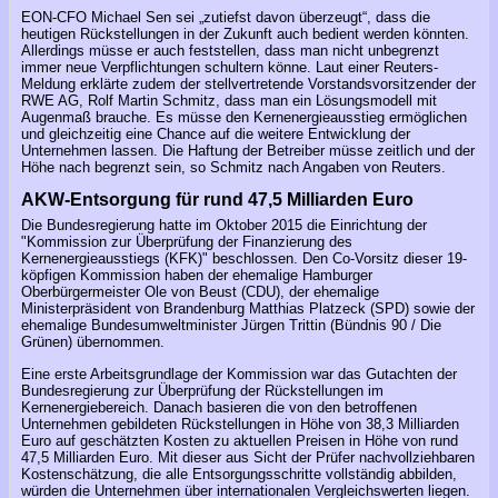
EON-CFO Michael Sen sei „zutiefst davon überzeugt“, dass die
heutigen Rückstellungen in der Zukunft auch bedient werden könnten.
Allerdings müsse er auch feststellen, dass man nicht unbegrenzt
immer neue Verpflichtungen schultern könne. Laut einer Reuters-
Meldung erklärte zudem der stellvertretende Vorstandsvorsitzender der
RWE AG, Rolf Martin Schmitz, dass man ein Lösungsmodell mit
Augenmaß brauche. Es müsse den Kernenergieausstieg ermöglichen
und gleichzeitig eine Chance auf die weitere Entwicklung der
Unternehmen lassen. Die Haftung der Betreiber müsse zeitlich und der
Höhe nach begrenzt sein, so Schmitz nach Angaben von Reuters.
AKW-Entsorgung für rund 47,5 Milliarden Euro
Die Bundesregierung hatte im Oktober 2015 die Einrichtung der
"Kommission zur Überprüfung der Finanzierung des
Kernenergieausstiegs (KFK)" beschlossen. Den Co-Vorsitz dieser 19-
köpfigen Kommission haben der ehemalige Hamburger
Oberbürgermeister Ole von Beust (CDU), der ehemalige
Ministerpräsident von Brandenburg Matthias Platzeck (SPD) sowie der
ehemalige Bundesumweltminister Jürgen Trittin (Bündnis 90 / Die
Grünen) übernommen.
Eine erste Arbeitsgrundlage der Kommission war das Gutachten der
Bundesregierung zur Überprüfung der Rückstellungen im
Kernenergiebereich. Danach basieren die von den betroffenen
Unternehmen gebildeten Rückstellungen in Höhe von 38,3 Milliarden
Euro auf geschätzten Kosten zu aktuellen Preisen in Höhe von rund
47,5 Milliarden Euro. Mit dieser aus Sicht der Prüfer nachvollziehbaren
Kostenschätzung, die alle Entsorgungsschritte vollständig abbilden,
würden die Unternehmen über internationalen Vergleichswerten liegen.