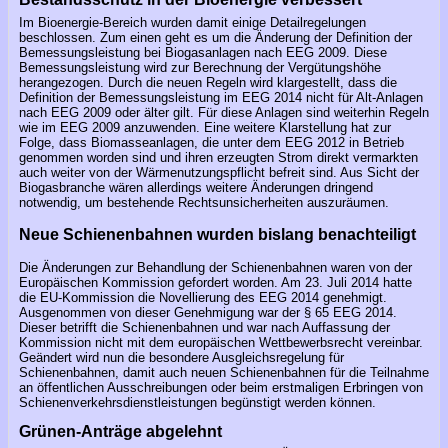
Im Bioenergie-Bereich wurden damit einige Detailregelungen
beschlossen. Zum einen geht es um die Änderung der Definition der
Bemessungsleistung bei Biogasanlagen nach EEG 2009. Diese
Bemessungsleistung wird zur Berechnung der Vergütungshöhe
herangezogen. Durch die neuen Regeln wird klargestellt, dass die
Definition der Bemessungsleistung im EEG 2014 nicht für Alt-Anlagen
nach EEG 2009 oder älter gilt. Für diese Anlagen sind weiterhin Regeln
wie im EEG 2009 anzuwenden. Eine weitere Klarstellung hat zur
Folge, dass Biomasseanlagen, die unter dem EEG 2012 in Betrieb
genommen worden sind und ihren erzeugten Strom direkt vermarkten
auch weiter von der Wärmenutzungspflicht befreit sind. Aus Sicht der
Biogasbranche wären allerdings weitere Änderungen dringend
notwendig, um bestehende Rechtsunsicherheiten auszuräumen.
Neue Schienenbahnen wurden bislang benachteiligt
Die Änderungen zur Behandlung der Schienenbahnen waren von der
Europäischen Kommission gefordert worden. Am 23. Juli 2014 hatte
die EU-Kommission die Novellierung des EEG 2014 genehmigt.
Ausgenommen von dieser Genehmigung war der § 65 EEG 2014.
Dieser betrifft die Schienenbahnen und war nach Auffassung der
Kommission nicht mit dem europäischen Wettbewerbsrecht vereinbar.
Geändert wird nun die besondere Ausgleichsregelung für
Schienenbahnen, damit auch neuen Schienenbahnen für die Teilnahme
an öffentlichen Ausschreibungen oder beim erstmaligen Erbringen von
Schienenverkehrsdienstleistungen begünstigt werden können.
Grünen-Anträge abgelehnt