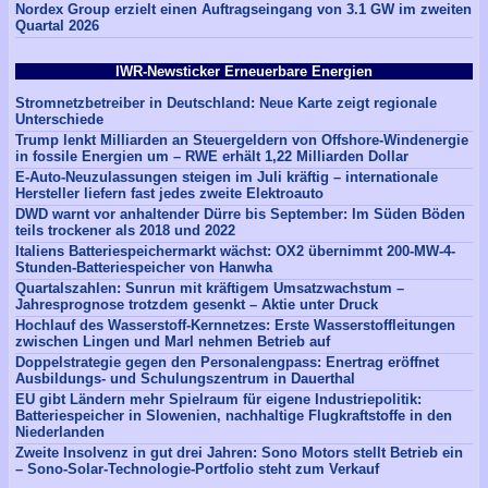
Nordex Group erzielt einen Auftragseingang von 3.1 GW im zweiten
Quartal 2026
IWR-Newsticker Erneuerbare Energien
Stromnetzbetreiber in Deutschland: Neue Karte zeigt regionale
Unterschiede
Trump lenkt Milliarden an Steuergeldern von Offshore-Windenergie
in fossile Energien um – RWE erhält 1,22 Milliarden Dollar
E-Auto-Neuzulassungen steigen im Juli kräftig – internationale
Hersteller liefern fast jedes zweite Elektroauto
DWD warnt vor anhaltender Dürre bis September: Im Süden Böden
teils trockener als 2018 und 2022
Italiens Batteriespeichermarkt wächst: OX2 übernimmt 200-MW-4-
Stunden-Batteriespeicher von Hanwha
Quartalszahlen: Sunrun mit kräftigem Umsatzwachstum –
Jahresprognose trotzdem gesenkt – Aktie unter Druck
Hochlauf des Wasserstoff-Kernnetzes: Erste Wasserstoffleitungen
zwischen Lingen und Marl nehmen Betrieb auf
Doppelstrategie gegen den Personalengpass: Enertrag eröffnet
Ausbildungs- und Schulungszentrum in Dauerthal
EU gibt Ländern mehr Spielraum für eigene Industriepolitik:
Batteriespeicher in Slowenien, nachhaltige Flugkraftstoffe in den
Niederlanden
Zweite Insolvenz in gut drei Jahren: Sono Motors stellt Betrieb ein
– Sono-Solar-Technologie-Portfolio steht zum Verkauf