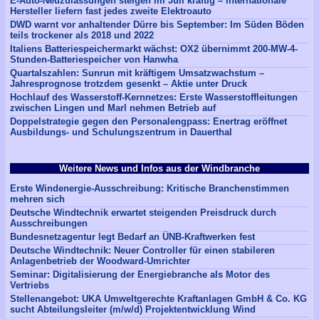
E-Auto-Neuzulassungen steigen im Juli kräftig – internationale
Hersteller liefern fast jedes zweite Elektroauto
DWD warnt vor anhaltender Dürre bis September: Im Süden Böden
teils trockener als 2018 und 2022
Italiens Batteriespeichermarkt wächst: OX2 übernimmt 200-MW-4-
Stunden-Batteriespeicher von Hanwha
Quartalszahlen: Sunrun mit kräftigem Umsatzwachstum –
Jahresprognose trotzdem gesenkt – Aktie unter Druck
Hochlauf des Wasserstoff-Kernnetzes: Erste Wasserstoffleitungen
zwischen Lingen und Marl nehmen Betrieb auf
Doppelstrategie gegen den Personalengpass: Enertrag eröffnet
Ausbildungs- und Schulungszentrum in Dauerthal
Weitere News und Infos aus der Windbranche
Erste Windenergie-Ausschreibung: Kritische Branchenstimmen
mehren sich
Deutsche Windtechnik erwartet steigenden Preisdruck durch
Ausschreibungen
Bundesnetzagentur legt Bedarf an ÜNB-Kraftwerken fest
Deutsche Windtechnik: Neuer Controller für einen stabileren
Anlagenbetrieb der Woodward-Umrichter
Seminar: Digitalisierung der Energiebranche als Motor des
Vertriebs
Stellenangebot: UKA Umweltgerechte Kraftanlagen GmbH & Co. KG
sucht Abteilungsleiter (m/w/d) Projektentwicklung Wind