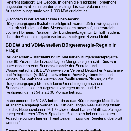
Referenzstandort. Die Gebote, in denen die niedrigste Förderhöhe
angeboten wird, erhalten den Zuschlag, bis das Volumen der
Ausschreibungsrunde von 1.000 MW erreicht ist.
„Nachdem in der ersten Runde überwiegend
Bürgerenergiegesellschaften erfolgreich waren, dürfen wir gespannt
sein, ob sich dies auf das Bieterverhalten auswirkt“, unterstreicht
Jochen Homann, Präsident der Bundesnetzagentur. Er hofft zudem,
dass die Ausschlussquote weiter auf niedrigem Niveau bleibt.
BDEW und VDMA stellen Bürgerenergie-Regeln in
Frage
Bei der ersten Ausschreibung im Mai hatten Bürgerenergieprojekte
über 90 Prozent der bezuschlagten Menge ausgemacht. Dies war
unter anderem vom Bundesverbande der Energie- und
Wasserwirtschaft (BDEW) sowie vom Verband Deutscher Maschinen-
und Anlagenbau (VDMA) Fachverband Power Systems kritisiert
worden. Die Verbände warnten vor Realisierungs-Risiken, da für
Bürgerenergieprojekte noch keine Genehmigung nach dem
Bundesemissionsschutzgesetz vorliegen muss und die
Realisierungsfrist 54 statt 30 Monate beträgt.
Insbesondere der VDMA betont, dass das Bürgerenergie-Modell als
Ausnahme angelegt worden sei. Mit den langen Realisierungsfristen
sei das Neubauvolumen 2019 schwer absehbar, so Matthias Zelinger,
energiepolitischer VDMA-Sprecher. „Sollte sich bei den nächsten
Ausschreibungen hier ein Trend zeigen, muss die Regelung überprüft
werden.“