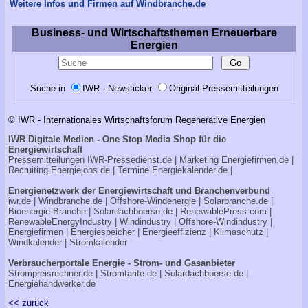
Weitere Infos und Firmen auf Windbranche.de
Business- und Wirtschaftsthemen Erneuerbare
Energien
Suche in
IWR - Newsticker
Original-Pressemitteilungen
© IWR - Internationales Wirtschaftsforum Regenerative Energien
IWR Digitale Medien - One Stop Media Shop für die
Energiewirtschaft
Pressemitteilungen
IWR-Pressedienst.de
| Marketing
Energiefirmen.de
|
Recruiting
Energiejobs.de
| Termine
Energiekalender.de
|
Energienetzwerk der Energiewirtschaft und Branchenverbund
iwr.de
|
Windbranche.de
|
Offshore-Windenergie
|
Solarbranche.de
|
Bioenergie-Branche
|
Solardachboerse.de
|
RenewablePress.com
|
RenewableEnergyIndustry
|
Windindustry
|
Offshore-Windindustry |
Energiefirmen
|
Energiespeicher
|
Energieeffizienz
|
Klimaschutz
|
Windkalender
|
Stromkalender
Verbraucherportale Energie - Strom- und Gasanbieter
Strompreisrechner.de
|
Stromtarife.de
|
Solardachboerse.de
|
Energiehandwerker.de
<< zurück